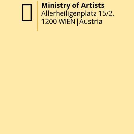
Ministry of Artists
Allerheiligenplatz 15/2,
1200 WIEN|Austria
Hi, how
can I help
you?
Impressum
Membership
Donation