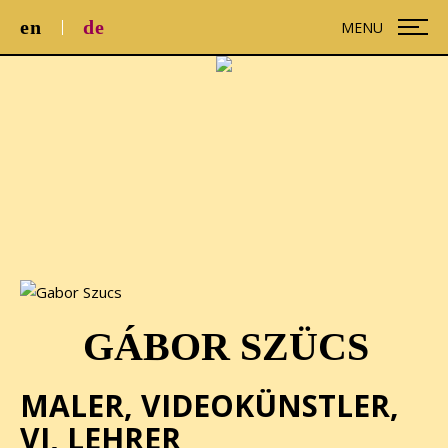
en
de
MENU
GÁBOR SZÜCS
MALER, VIDEOKÜNSTLER,
VJ, LEHRER