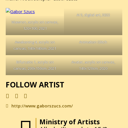
AI 5, digital art, 2022
Wawron, acrylic on canvas,
120×100, 2021
Awakening 4, acrylic on
Animation Glitch
canvas, 140x140cm, 2021
Bifurcatio 1, acrylic on
Avatar, acrylic on canvas,
canvas, 200x150cm, 2021
140x120cm, 2020
FOLLOW ARTIST
http://www.gaborszucs.com/
Ministry of Artists