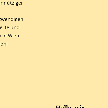
innütziger
otwendigen
zerte und
 in Wien.
ion!
Hallo, wie