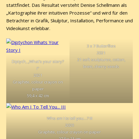
stattfindet. Das Resultat versteht Denise Schellmann als
„Kartographie ihrer intuitiven Prozesse“ und wird für den
Betrachter in Grafik, Skulptur, Installation, Performance und
Videokunst erlebbar.
3 x 7 Butterflies
2021
21 soft sculptures, cotton,
Diptych, „What’s your story?
linen, cherry seeds
I“
2021
Graphite, colour crayon on
paper
59,4 x 42 cm
Who am I to tell you…? III
2020
Graphite, colour crayon on paper
27,9 x 21 cm